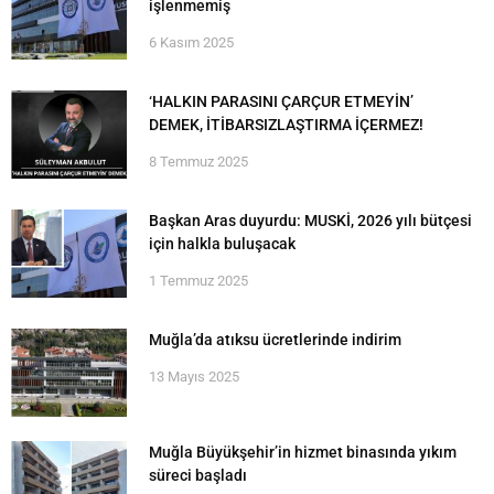
işlenmemiş
6 Kasım 2025
‘HALKIN PARASINI ÇARÇUR ETMEYİN’
DEMEK, İTİBARSIZLAŞTIRMA İÇERMEZ!
8 Temmuz 2025
Başkan Aras duyurdu: MUSKİ, 2026 yılı bütçesi
için halkla buluşacak
1 Temmuz 2025
Muğla’da atıksu ücretlerinde indirim
13 Mayıs 2025
Muğla Büyükşehir’in hizmet binasında yıkım
süreci başladı