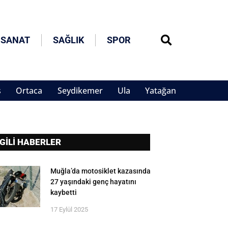
 SANAT
SAĞLIK
SPOR
s
Ortaca
Seydikemer
Ula
Yatağan
LGİLİ HABERLER
Muğla’da motosiklet kazasında
27 yaşındaki genç hayatını
kaybetti
17 Eylül 2025