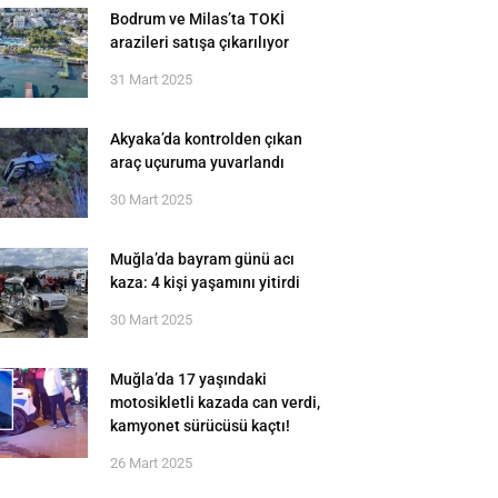
Bodrum ve Milas’ta TOKİ
arazileri satışa çıkarılıyor
31 Mart 2025
Akyaka’da kontrolden çıkan
araç uçuruma yuvarlandı
30 Mart 2025
Muğla’da bayram günü acı
kaza: 4 kişi yaşamını yitirdi
30 Mart 2025
Muğla’da 17 yaşındaki
motosikletli kazada can verdi,
kamyonet sürücüsü kaçtı!
26 Mart 2025