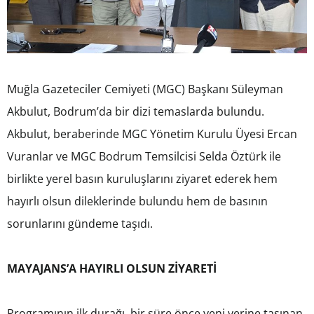
Muğla Gazeteciler Cemiyeti (MGC) Başkanı Süleyman
Akbulut, Bodrum’da bir dizi temaslarda bulundu.
Akbulut, beraberinde MGC Yönetim Kurulu Üyesi Ercan
Vuranlar ve MGC Bodrum Temsilcisi Selda Öztürk ile
birlikte yerel basın kuruluşlarını ziyaret ederek hem
hayırlı olsun dileklerinde bulundu hem de basının
sorunlarını gündeme taşıdı.
MAYAJANS’A HAYIRLI OLSUN ZİYARETİ
Programının ilk durağı, bir süre önce yeni yerine taşınan