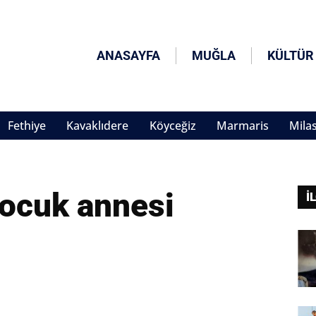
ANASAYFA
MUĞLA
KÜLTÜR
Fethiye
Kavaklıdere
Köyceğiz
Marmaris
Mila
çocuk annesi
İ