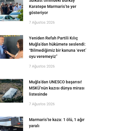
Suikast timindeki Burkay
Karatepe Marmaris’te yer
gösteriyor
7 Ağustos 2026
Yeniden Refah Partili Kılıç
Muğla’dan hükümete seslendi:
“Bilmediğimiz bir kanuna ‘evet’
oyu veremeyiz”
7 Ağustos 2026
Muğla’dan UNESCO başarısı!
MSKÜ’nün kazısı dünya mirası
listesinde
7 Ağustos 2026
Marmaris’te kaza: 1 ölü, 1 ağır
yaralı