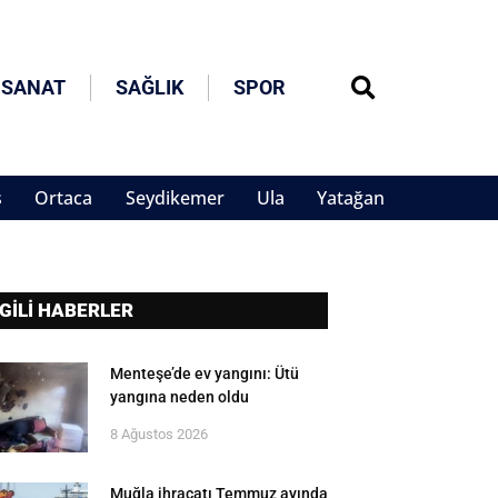
 SANAT
SAĞLIK
SPOR
s
Ortaca
Seydikemer
Ula
Yatağan
LGİLİ HABERLER
Menteşe’de ev yangını: Ütü
yangına neden oldu
8 Ağustos 2026
Muğla ihracatı Temmuz ayında