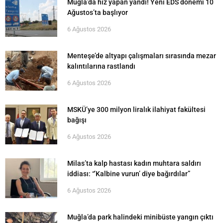
Muğla’da hız yapan yandı! Yeni EDS dönemi 10
Ağustos’ta başlıyor
6 Ağustos 2026
Menteşe’de altyapı çalışmaları sırasında mezar
kalıntılarına rastlandı
6 Ağustos 2026
MSKÜ’ye 300 milyon liralık ilahiyat fakültesi
bağışı
6 Ağustos 2026
Milas’ta kalp hastası kadın muhtara saldırı
iddiası: “’Kalbine vurun’ diye bağırdılar”
6 Ağustos 2026
Muğla’da park halindeki minibüste yangın çıktı