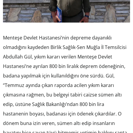
Menteşe Devlet Hastanesi’nin depreme dayanıklı
olmadığını kaydeden Birlik Sağlık-Sen Muğla İl Temsilcisi
Abdullah Gül, yıkım kararı verilen Menteşe Devlet
Hastanesi’ne ayrılan 800 bin liralık deprem ödeneğinin,
badana yapılmak için kullanıldığını öne sürdü. Gül,
“Temmuz ayında çıkan raporda acilen yıkım kararı
çıkmasına rağmen, bu belgeyi tabiri caizse sümen altı
edip, üstüne Sağlık Bakanlığı’ndan 800 bin lira
hastanenin boyası, badanası için ödenek çıkardılar. O
dönem buna izin veren, sümen altı edip insanların
hayatını hiçe sayan tüyü bitmemiş yetimin hakkını ranta