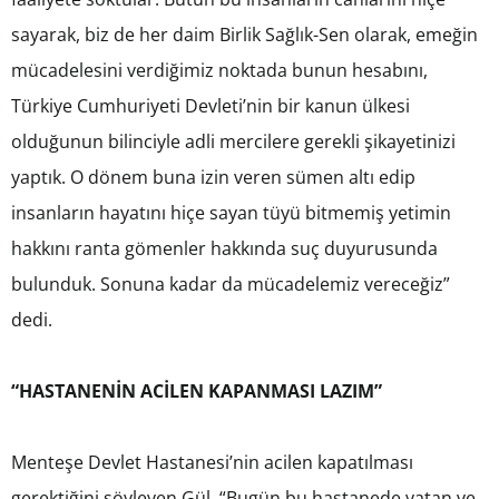
sayarak, biz de her daim Birlik Sağlık-Sen olarak, emeğin
mücadelesini verdiğimiz noktada bunun hesabını,
Türkiye Cumhuriyeti Devleti’nin bir kanun ülkesi
olduğunun bilinciyle adli mercilere gerekli şikayetinizi
yaptık. O dönem buna izin veren sümen altı edip
insanların hayatını hiçe sayan tüyü bitmemiş yetimin
hakkını ranta gömenler hakkında suç duyurusunda
bulunduk. Sonuna kadar da mücadelemiz vereceğiz”
dedi.
“HASTANENİN ACİLEN KAPANMASI LAZIM”
Menteşe Devlet Hastanesi’nin acilen kapatılması
gerektiğini söyleyen Gül, “Bugün bu hastanede yatan ve