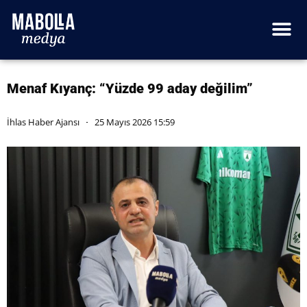
Menaf Kıyanç: “Yüzde 99 aday değilim”
İhlas Haber Ajansı
25 Mayıs 2026 15:59