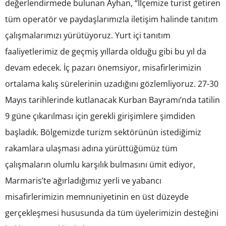
değerlendirmede bulunan Ayhan, “İlçemize turist getiren
tüm operatör ve paydaşlarımızla iletişim halinde tanıtım
çalışmalarımızı yürütüyoruz. Yurt içi tanıtım
faaliyetlerimiz de geçmiş yıllarda olduğu gibi bu yıl da
devam edecek. İç pazarı önemsiyor, misafirlerimizin
ortalama kalış sürelerinin uzadığını gözlemliyoruz. 27-30
Mayıs tarihlerinde kutlanacak Kurban Bayramı’nda tatilin
9 güne çıkarılması için gerekli girişimlere şimdiden
başladık. Bölgemizde turizm sektörünün istediğimiz
rakamlara ulaşması adına yürüttüğümüz tüm
çalışmaların olumlu karşılık bulmasını ümit ediyor,
Marmaris’te ağırladığımız yerli ve yabancı
misafirlerimizin memnuniyetinin en üst düzeyde
gerçekleşmesi hususunda da tüm üyelerimizin desteğini