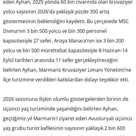
eden Ayhan, 2025 yılında 60 bin civarında olan kruvaziyer
yolcu sayısının 2026’da yaklaşık yüzde 300 artış
göstermesinin beklendiğini kaydetti. Bu çerçevede MSC
Divina’nın 3 bin 500 yolcu ve bin 300 personel
kapasitesiyle 27 sefer, Aroya Manara’nın ise 3 bin 200
yolcu ve bin 500 mürettebat kapasitesiyle 8 Haziran-14
Eylül tarihleri arasında 11 sefer gerçekleştireceğini
belirten Ayhan, Marmaris Kruvaziyer Limanı Yönetimi’ne
ilçe turizmine verdikleri katkılardan dolayı teşekkür etti.
2026 sezonuna ilişkin olumlu göstergelerden birinin de
üçüncü yaş turizminde yaşandığını belirten Ayhan,
geçtiğimiz yıl Marmaris’i ziyaret eden Avusturyalı üçüncü
yaş grubu turist kafilesinin sayısının yaklaşık 2 bin 600