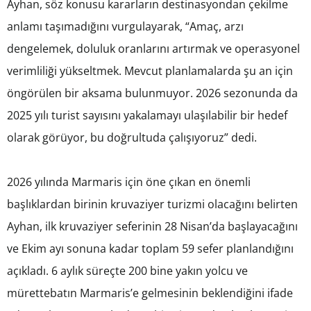
Ayhan, söz konusu kararların destinasyondan çekilme
anlamı taşımadığını vurgulayarak, “Amaç, arzı
dengelemek, doluluk oranlarını artırmak ve operasyonel
verimliliği yükseltmek. Mevcut planlamalarda şu an için
öngörülen bir aksama bulunmuyor. 2026 sezonunda da
2025 yılı turist sayısını yakalamayı ulaşılabilir bir hedef
olarak görüyor, bu doğrultuda çalışıyoruz” dedi.
2026 yılında Marmaris için öne çıkan en önemli
başlıklardan birinin kruvaziyer turizmi olacağını belirten
Ayhan, ilk kruvaziyer seferinin 28 Nisan’da başlayacağını
ve Ekim ayı sonuna kadar toplam 59 sefer planlandığını
açıkladı. 6 aylık süreçte 200 bine yakın yolcu ve
mürettebatın Marmaris’e gelmesinin beklendiğini ifade