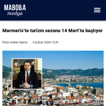
Marmaris’te turizm sezonu 14 Mart’ta başlıyor
İhlas Haber Ajansı
4 Şubat 2026 12:41