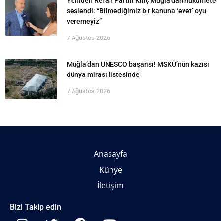
Yeniden Refah Partili Kılıç Muğla’dan hükümete
seslendi: “Bilmediğimiz bir kanuna ‘evet’ oyu
veremeyiz”
7 Ağustos 2026
Muğla’dan UNESCO başarısı! MSKÜ’nün kazısı
dünya mirası listesinde
7 Ağustos 2026
Anasayfa
Künye
İletişim
Bizi Takip edin