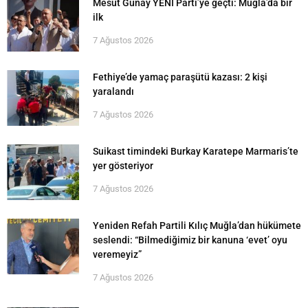
Mesut Günay YENİ Parti’ye geçti: Muğla’da bir
ilk
7 Ağustos 2026
Fethiye’de yamaç paraşütü kazası: 2 kişi
yaralandı
7 Ağustos 2026
Suikast timindeki Burkay Karatepe Marmaris’te
yer gösteriyor
7 Ağustos 2026
Yeniden Refah Partili Kılıç Muğla’dan hükümete
seslendi: “Bilmediğimiz bir kanuna ‘evet’ oyu
veremeyiz”
7 Ağustos 2026