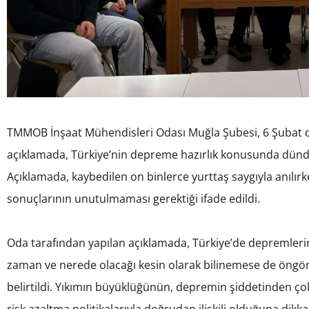
TMMOB İnşaat Mühendisleri Odası Muğla Şubesi, 6 Şubat de
açıklamada, Türkiye’nin depreme hazırlık konusunda dünde
Açıklamada, kaybedilen on binlerce yurttaş saygıyla anılırken
sonuçlarının unutulmaması gerektiği ifade edildi.
Oda tarafından yapılan açıklamada, Türkiye’de depremlerin
zaman ve nerede olacağı kesin olarak bilinemese de öngörüle
belirtildi. Yıkımın büyüklüğünün, depremin şiddetinden çok 
risk azaltma politikalarıyla doğrudan ilişkili olduğuna dikkat