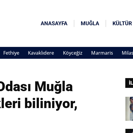
ANASAYFA
MUĞLA
KÜLTÜR
Fethiye
Kavaklıdere
Köyceğiz
Marmaris
Mila
 Odası Muğla
İ
eri biliniyor,