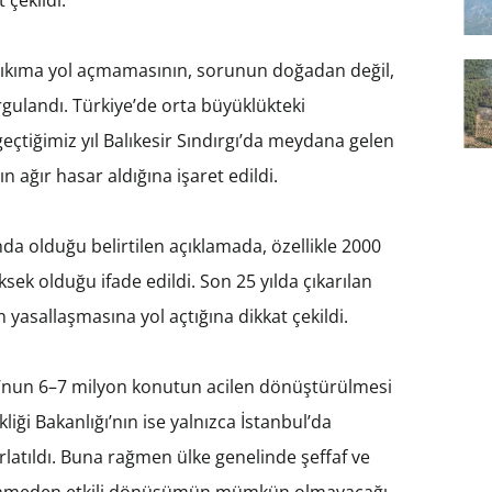
 yıkıma yol açmamasının, sorunun doğadan değil,
rgulandı. Türkiye’de orta büyüklükteki
eçtiğimiz yıl Balıkesir Sındırgı’da meydana gelen
 ağır hasar aldığına işaret edildi.
a olduğu belirtilen açıklamada, özellikle 2000
ksek olduğu ifade edildi. Son 25 yılda çıkarılan
 yasallaşmasına yol açtığına dikkat çekildi.
un 6–7 milyon konutun acilen dönüştürülmesi
liği Bakanlığı’nın ise yalnızca İstanbul’da
ırlatıldı. Buna rağmen ülke genelinde şeffaf ve
 bilinmeden etkili dönüşümün mümkün olmayacağı