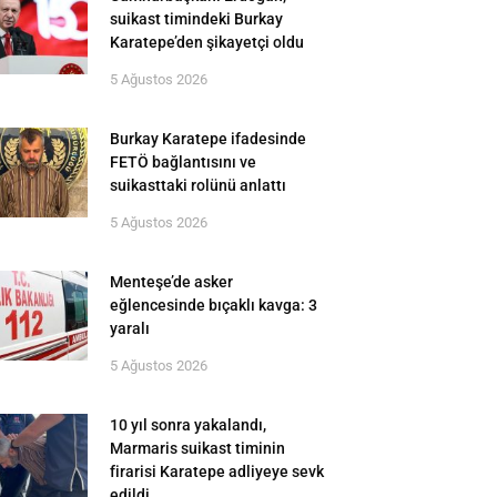
suikast timindeki Burkay
Karatepe’den şikayetçi oldu
5 Ağustos 2026
Burkay Karatepe ifadesinde
FETÖ bağlantısını ve
suikasttaki rolünü anlattı
5 Ağustos 2026
Menteşe’de asker
eğlencesinde bıçaklı kavga: 3
yaralı
5 Ağustos 2026
10 yıl sonra yakalandı,
Marmaris suikast timinin
firarisi Karatepe adliyeye sevk
edildi