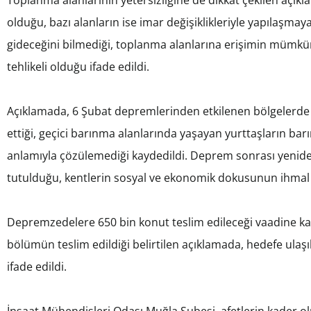
olduğu, bazı alanların ise imar değişiklikleriyle yapılaşmaya 
gideceğini bilmediği, toplanma alanlarına erişimin mümk
tehlikeli olduğu ifade edildi.
Açıklamada, 6 Şubat depremlerinden etkilenen bölgelerde
ettiği, geçici barınma alanlarında yaşayan yurttaşların barı
anlamıyla çözülemediği kaydedildi. Deprem sonrası yeniden 
tutulduğu, kentlerin sosyal ve ekonomik dokusunun ihmal e
Depremzedelere 650 bin konut teslim edileceği vaadine kar
bölümün teslim edildiği belirtilen açıklamada, hedefe ulaşı
ifade edildi.
İnşaat Mühendisleri Odası Muğla Şubesi, afetlerin kader o