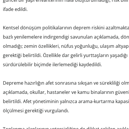
ifade edildi.
Kentsel dönüşüm politikalarının deprem riskini azaltmakta
bazlı yenilemelere indirgendigi savunulan açıklamada, dö
olmadığı; zemin özellikleri, nüfus yoğunluğu, ulaşım altyap
gerektiği belirtildi. Özellikle dar gelirli yurttaşların yaş
sürdürülebilir biçimde ilerlemediği kaydedildi.
Depreme hazırlığın afet sonrasına sıkışan ve sürekliliği olma
açıklamada, okullar, hastaneler ve kamu binalarının güvenl
belirtildi. Afet yönetiminin yalnızca arama-kurtarma kapasit
ölçülmesi gerektiği vurgulandı.
Toplanma alanlarının yetersizliğine de dikkat çekilen açıkl