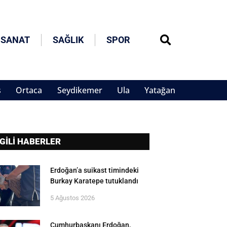
 SANAT
SAĞLIK
SPOR
s
Ortaca
Seydikemer
Ula
Yatağan
LGİLİ HABERLER
Erdoğan’a suikast timindeki
Burkay Karatepe tutuklandı
5 Ağustos 2026
Cumhurbaşkanı Erdoğan,