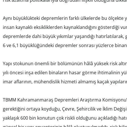
Aynı büyüklükteki depremlerin farklı ülkelerde bu ölçekte
insan kaynaklı eksikliklerden kaynaklandığını gösterdiği vu
depremlerde dahi büyük yıkımlar yaşandığı hatırlatılarak, g
6 ve 6,1 büyüklüğündeki depremler sonrası yüzlerce binanın
Yapı stokunun önemli bir bölümünün hâlâ yüksek risk altınd
yılı öncesi inşa edilen binaların hasar görme ihtimalinin yü
imar aflarının, mühendislik hizmeti almamış kaçak yapıların
TBMM Kahramanmaraş Depremleri Araştırma Komisyonu’n
gerektiğini ortaya koyduğu, Çevre, Şehircilik ve İklim Değişik
yaklaşık 600 bin konutun çok riskli olduğunu açıkladığı hat
güncel bir yapı envanterinin hâlâ oluşturulmadığı, risk