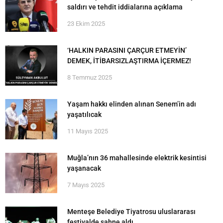
saldırı ve tehdit iddialarına açıklama
23 Ekim 2025
‘HALKIN PARASINI ÇARÇUR ETMEYİN’
DEMEK, İTİBARSIZLAŞTIRMA İÇERMEZ!
8 Temmuz 2025
Yaşam hakkı elinden alınan Senem’in adı
yaşatılıcak
11 Mayıs 2025
Muğla’nın 36 mahallesinde elektrik kesintisi
yaşanacak
7 Mayıs 2025
Menteşe Belediye Tiyatrosu uluslararası
festivalde sahne aldı