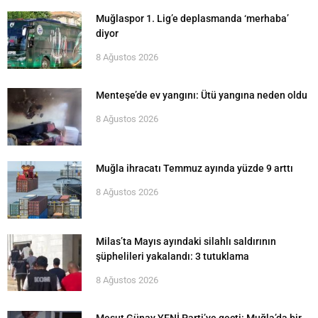
Muğlaspor 1. Lig’e deplasmanda ‘merhaba’
diyor
8 Ağustos 2026
Menteşe’de ev yangını: Ütü yangına neden oldu
8 Ağustos 2026
Muğla ihracatı Temmuz ayında yüzde 9 arttı
8 Ağustos 2026
Milas’ta Mayıs ayındaki silahlı saldırının
şüphelileri yakalandı: 3 tutuklama
8 Ağustos 2026
Mesut Günay YENİ Parti’ye geçti: Muğla’da bir