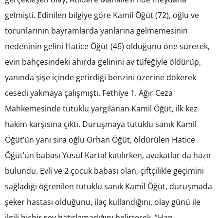
gelmişti. Edinilen bilgiye göre Kamil Öğüt (72), oğlu ve
torunlarının bayramlarda yanlarına gelmemesinin
nedeninin gelini Hatice Öğüt (46) olduğunu öne sürerek,
evin bahçesindeki ahırda gelinini av tüfeğiyle öldürüp,
yanında şişe içinde getirdiği benzini üzerine dökerek
cesedi yakmaya çalışmıştı. Fethiye 1. Ağır Ceza
Mahkemesinde tutuklu yargılanan Kamil Öğüt, ilk kez
hakim karşısına çıktı. Duruşmaya tutuklu sanık Kamil
Öğüt’ün yanı sıra oğlu Orhan Öğüt, öldürülen Hatice
Öğüt’ün babası Yusuf Kartal katılırken, avukatlar da hazır
bulundu. Evli ve 2 çocuk babası olan, çiftçilikle geçimini
sağladığı öğrenilen tutuklu sanık Kamil Öğüt, duruşmada
şeker hastası olduğunu, ilaç kullandığını, olay günü ile
ilgili hiçbir şey hatırlamadığını belirterek, “Hap