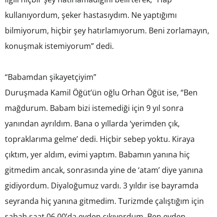
kullanıyordum, şeker hastasıydım. Ne yaptığımı
bilmiyorum, hiçbir şey hatırlamıyorum. Beni zorlamayın,
konuşmak istemiyorum” dedi.
“Babamdan şikayetçiyim”
Duruşmada Kamil Öğüt’ün oğlu Orhan Öğüt ise, “Ben
mağdurum. Babam bizi istemediği için 9 yıl sonra
yanından ayrıldım. Bana o yıllarda ‘yerimden çık,
topraklarıma gelme’ dedi. Hiçbir sebep yoktu. Kiraya
çıktım, yer aldım, evimi yaptım. Babamın yanına hiç
gitmedim ancak, sonrasında yine de ‘atam’ diye yanına
gidiyordum. Diyaloğumuz vardı. 3 yıldır ise bayramda
seyranda hiç yanına gitmedim. Turizmde çalıştığım için
sabah saat 06.00’da evden çıkıyordum. Ben evden