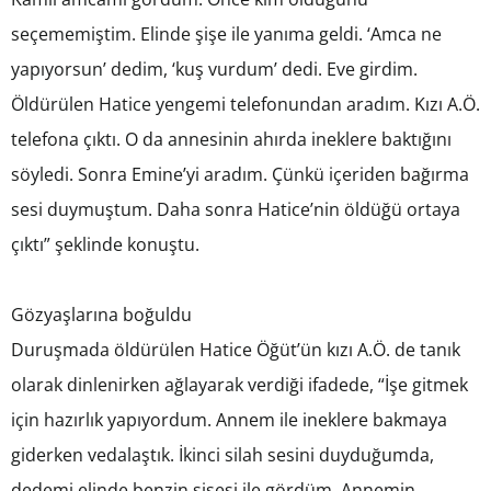
seçememiştim. Elinde şişe ile yanıma geldi. ‘Amca ne
yapıyorsun’ dedim, ‘kuş vurdum’ dedi. Eve girdim.
Öldürülen Hatice yengemi telefonundan aradım. Kızı A.Ö.
telefona çıktı. O da annesinin ahırda ineklere baktığını
söyledi. Sonra Emine’yi aradım. Çünkü içeriden bağırma
sesi duymuştum. Daha sonra Hatice’nin öldüğü ortaya
çıktı” şeklinde konuştu.
Gözyaşlarına boğuldu
Duruşmada öldürülen Hatice Öğüt’ün kızı A.Ö. de tanık
olarak dinlenirken ağlayarak verdiği ifadede, “İşe gitmek
için hazırlık yapıyordum. Annem ile ineklere bakmaya
giderken vedalaştık. İkinci silah sesini duyduğumda,
dedemi elinde benzin şişesi ile gördüm. Annemin