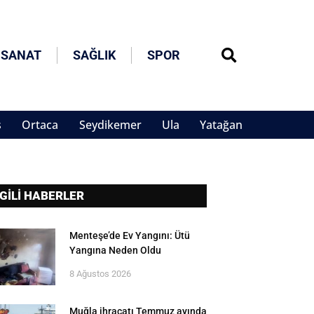
 SANAT
SAĞLIK
SPOR
s
Ortaca
Seydikemer
Ula
Yatağan
LGİLİ HABERLER
Menteşe’de Ev Yangını: Ütü
Yangına Neden Oldu
8 Ağustos 2026
Muğla ihracatı Temmuz ayında