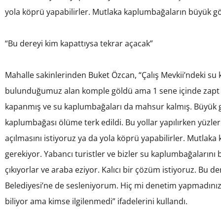
yola köprü yapabilirler. Mutlaka kaplumbağaların büyük göl
“Bu dereyi kim kapattıysa tekrar açacak”
Mahalle sakinlerinden Buket Özcan, “Çalış Mevkii’ndeki su 
bulunduğumuz alan komple göldü ama 1 sene içinde zapt e
kapanmış ve su kaplumbağaları da mahsur kalmış. Büyük gö
kaplumbağası ölüme terk edildi. Bu yollar yapılırken yüzlerc
açılmasını istiyoruz ya da yola köprü yapabilirler. Mutlak
gerekiyor. Yabancı turistler ve bizler su kaplumbağalarını
çıkıyorlar ve araba eziyor. Kalıcı bir çözüm istiyoruz. Bu d
Belediyesi’ne de sesleniyorum. Hiç mi denetim yapmadın
biliyor ama kimse ilgilenmedi” ifadelerini kullandı.