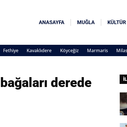
ANASAYFA
MUĞLA
KÜLTÜR
Fethiye
Kavaklıdere
Köyceğiz
Marmaris
Mila
bağaları derede
İ