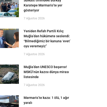
Suikast timindeki Burkay
Karatepe Marmaris’te yer
gösteriyor
7 Ağustos 2026
Yeniden Refah Partili Kılıç
Muğla’dan hükümete seslendi:
“Bilmediğimiz bir kanuna ‘evet’
oyu veremeyiz”
7 Ağustos 2026
Muğla’dan UNESCO başarısı!
MSKÜ’nün kazısı dünya mirası
listesinde
7 Ağustos 2026
Marmaris’te kaza: 1 ölü, 1 ağır
yaralı