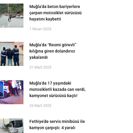
Muğla’da beton bariyerlere
çarpan motosiklet sürücüsü
hayatını kaybetti
1 Nisan 2025
Muğla’da “Resmi görevli”
kılığına giren dolandırıcı
yakalandı
31 Mart 2025
Muğla’da 17 yaşındaki
motosikletli kazada can verdi,
kamyonet sürücüsü kaçtı!
26 Mart 2025
Fethiye’de servis minibüsü ile
kamyon çarpıştı: 4 yaralı