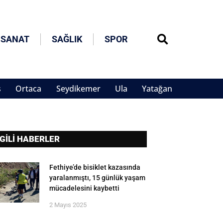
 SANAT
SAĞLIK
SPOR
s
Ortaca
Seydikemer
Ula
Yatağan
LGİLİ HABERLER
Fethiye’de bisiklet kazasında
yaralanmıştı, 15 günlük yaşam
mücadelesini kaybetti
2 Mayıs 2025