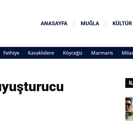
ANASAYFA
MUĞLA
KÜLTÜR
Fethiye
Kavaklıdere
Köyceğiz
Marmaris
Mila
uyuşturucu
İ