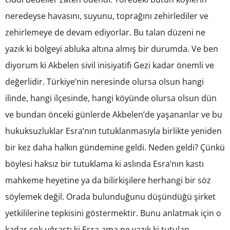
neredeyse havasını, suyunu, toprağını zehirlediler ve
zehirlemeye de devam ediyorlar. Bu talan düzeni ne
yazık ki bölgeyi abluka altına almış bir durumda. Ve ben
diyorum ki Akbelen sivil inisiyatifi Gezi kadar önemli ve
değerlidir. Türkiye’nin neresinde olursa olsun hangi
ilinde, hangi ilçesinde, hangi köyünde olursa olsun dün
ve bundan önceki günlerde Akbelen’de yaşananlar ve bu
hukuksuzluklar Esra’nın tutuklanmasıyla birlikte yeniden
bir kez daha halkın gündemine geldi. Neden geldi? Çünkü
böylesi haksız bir tutuklama ki aslında Esra’nın kastı
mahkeme heyetine ya da bilirkişilere herhangi bir söz
söylemek değil. Orada bulunduğunu düşündüğü şirket
yetkililerine tepkisini göstermektir. Bunu anlatmak için o
kadar çok uğraştı ki Esra ama ne yazık ki tutulan