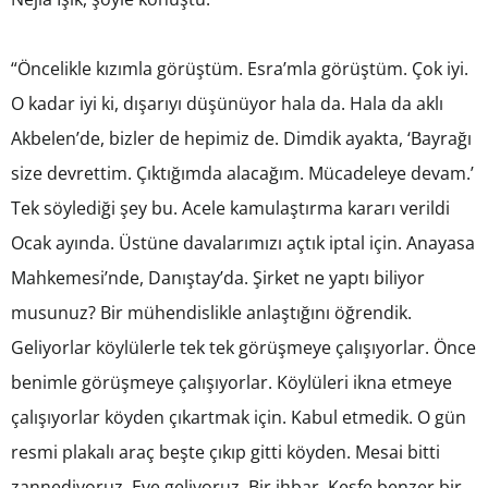
“Öncelikle kızımla görüştüm. Esra’mla görüştüm. Çok iyi.
O kadar iyi ki, dışarıyı düşünüyor hala da. Hala da aklı
Akbelen’de, bizler de hepimiz de. Dimdik ayakta, ‘Bayrağı
size devrettim. Çıktığımda alacağım. Mücadeleye devam.’
Tek söylediği şey bu. Acele kamulaştırma kararı verildi
Ocak ayında. Üstüne davalarımızı açtık iptal için. Anayasa
Mahkemesi’nde, Danıştay’da. Şirket ne yaptı biliyor
musunuz? Bir mühendislikle anlaştığını öğrendik.
Geliyorlar köylülerle tek tek görüşmeye çalışıyorlar. Önce
benimle görüşmeye çalışıyorlar. Köylüleri ikna etmeye
çalışıyorlar köyden çıkartmak için. Kabul etmedik. O gün
resmi plakalı araç beşte çıkıp gitti köyden. Mesai bitti
zannediyoruz. Eve geliyoruz. Bir ihbar. Keşfe benzer bir