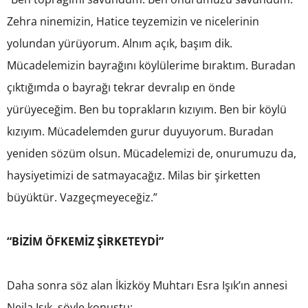
Zehra ninemizin, Hatice teyzemizin ve nicelerinin
yolundan yürüyorum. Alnım açık, başım dik.
Mücadelemizin bayrağını köylülerime bıraktım. Buradan
çıktığımda o bayrağı tekrar devralıp en önde
yürüyeceğim. Ben bu toprakların kızıyım. Ben bir köylü
kızıyım. Mücadelemden gurur duyuyorum. Buradan
yeniden sözüm olsun. Mücadelemizi de, onurumuzu da,
haysiyetimizi de satmayacağız. Milas bir şirketten
büyüktür. Vazgeçmeyeceğiz.”
“BİZİM ÖFKEMİZ ŞİRKETEYDİ”
Daha sonra söz alan İkizköy Muhtarı Esra Işık’ın annesi
Nejla Işık, şöyle konuştu: