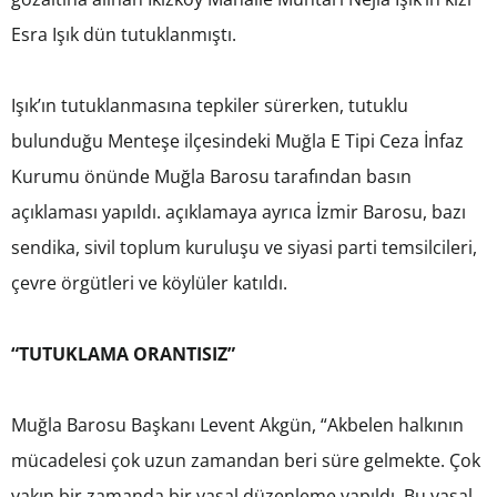
Esra Işık dün tutuklanmıştı.
Işık’ın tutuklanmasına tepkiler sürerken, tutuklu
bulunduğu Menteşe ilçesindeki Muğla E Tipi Ceza İnfaz
Kurumu önünde Muğla Barosu tarafından basın
açıklaması yapıldı. açıklamaya ayrıca İzmir Barosu, bazı
sendika, sivil toplum kuruluşu ve siyasi parti temsilcileri,
çevre örgütleri ve köylüler katıldı.
“TUTUKLAMA ORANTISIZ”
Muğla Barosu Başkanı Levent Akgün, “Akbelen halkının
mücadelesi çok uzun zamandan beri süre gelmekte. Çok
yakın bir zamanda bir yasal düzenleme yapıldı. Bu yasal