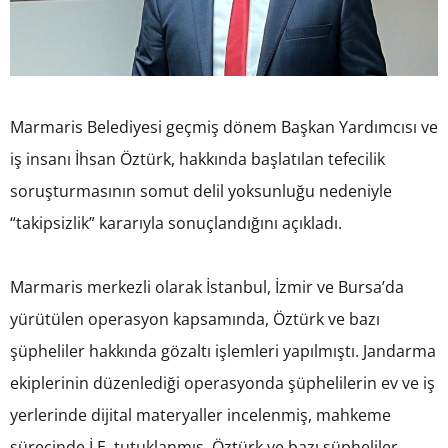
Marmaris Belediyesi geçmiş dönem Başkan Yardımcısı ve
iş insanı İhsan Öztürk, hakkında başlatılan tefecilik
soruşturmasının somut delil yoksunluğu nedeniyle
“takipsizlik” kararıyla sonuçlandığını açıkladı.
Marmaris merkezli olarak İstanbul, İzmir ve Bursa’da
yürütülen operasyon kapsamında, Öztürk ve bazı
şüpheliler hakkında gözaltı işlemleri yapılmıştı. Jandarma
ekiplerinin düzenlediği operasyonda şüphelilerin ev ve iş
yerlerinde dijital materyaller incelenmiş, mahkeme
sürecinde İ.E. tutuklanmış, Öztürk ve bazı şüpheliler