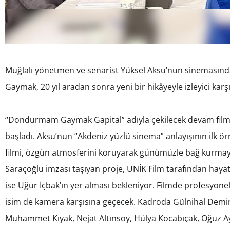
Muğlalı yönetmen ve senarist Yüksel Aksu’nun sinemasın
Gaymak, 20 yıl aradan sonra yeni bir hikâyeyle izleyici karş
“Dondurmam Gaymak Gapital” adıyla çekilecek devam filmi
başladı. Aksu’nun “Akdeniz yüzlü sinema” anlayışının ilk ör
filmi, özgün atmosferini koruyarak günümüzle bağ kurmayı
Saraçoğlu imzası taşıyan proje, UNİK Film tarafından haya
ise Uğur İçbak’ın yer alması bekleniyor. Filmde profesyone
isim de kamera karşısına geçecek. Kadroda Gülnihal Demir,
Muhammet Kıyak, Nejat Altınsoy, Hülya Kocabıçak, Oğuz A