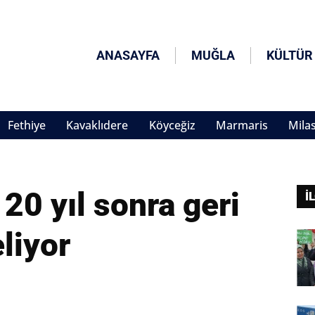
ANASAYFA
MUĞLA
KÜLTÜR
Fethiye
Kavaklıdere
Köyceğiz
Marmaris
Mila
 yıl sonra geri
İ
liyor