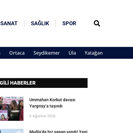
 SANAT
SAĞLIK
SPOR
s
Ortaca
Seydikemer
Ula
Yatağan
LGİLİ HABERLER
Ummahan Korkut davası
Yargıtay’a taşındı
6 Ağustos 2026
Muğla’da hız yapan yandı! Yeni