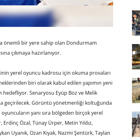
da önemli bir yere sahip olan Dondurmam
ısına çıkmaya hazırlanıyor.
nin yerel oyuncu kadrosu için okuma provaları
neklerinden biri olarak kabul edilen yapımın yeni
 hedefliyor. Senaryosu Eyüp Boz ve Melik
ta geçirilecek. Görüntü yönetmenliği koltuğunda
l oyuncuların yanı sıra bölgeden birçok yerel
 Erdinç Özal, Tünay Ürper, Metin Yıldız,
ykan Uyanık, Ozan Kıyak, Nazmi Şentürk, Taylan