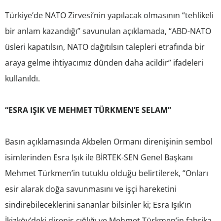
Türkiye’de NATO Zirvesi’nin yapılacak olmasının “tehlikeli
bir anlam kazandığı” savunulan açıklamada, “ABD-NATO
üsleri kapatılsın, NATO dağıtılsın talepleri etrafında bir
araya gelme ihtiyacımız dünden daha acildir” ifadeleri
kullanıldı.
“ESRA IŞIK VE MEHMET TÜRKMEN’E SELAM”
Basın açıklamasında Akbelen Ormanı direnişinin sembol
isimlerinden Esra Işık ile BİRTEK-SEN Genel Başkanı
Mehmet Türkmen’in tutuklu olduğu belirtilerek, “Onları
esir alarak doğa savunmasını ve işçi hareketini
sindirebileceklerini sananlar bilsinler ki; Esra Işık’ın
İkizköy’deki direniş çığlığı ve Mehmet Türkmen’in fabrika