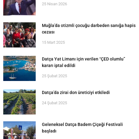
25 Nisan 2026
Muğla’da otizmli çocuğu darbeden sanığa hapis
cezası
15 Mart 2025
Datça Yat Limanı için verilen “ÇED olumlu”
kararı iptal edildi
25 Şubat 2025
Datça’da zirai don üreticiyi etkiledi
24 Şubat 2025
Geleneksel Datça Badem Çiçeği Festivali
başladı