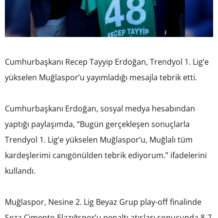
Cumhurbaşkanı Recep Tayyip Erdoğan, Trendyol 1. Lig’e
yükselen Muğlaspor’u yayımladığı mesajla tebrik etti.
Cumhurbaşkanı Erdoğan, sosyal medya hesabından
yaptığı paylaşımda, “Bugün gerçekleşen sonuçlarla
Trendyol 1. Lig’e yükselen Muğlaspor’u, Muğlalı tüm
kardeşlerimi canıgönülden tebrik ediyorum.” ifadelerini
kullandı.
Muğlaspor, Nesine 2. Lig Beyaz Grup play-off finalinde
Seza Çimento Elazığspor’u penaltı atışları sonucunda 8-7