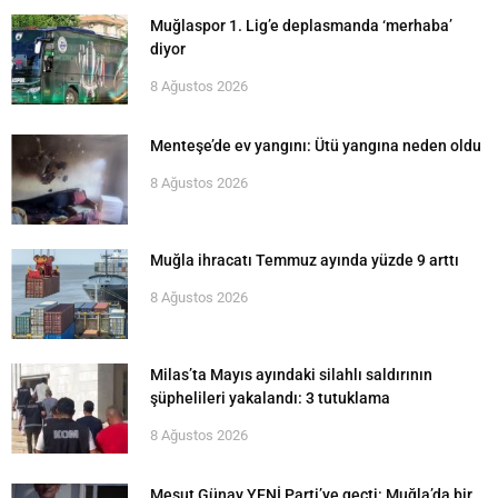
Muğlaspor 1. Lig’e deplasmanda ‘merhaba’
diyor
8 Ağustos 2026
Menteşe’de ev yangını: Ütü yangına neden oldu
8 Ağustos 2026
Muğla ihracatı Temmuz ayında yüzde 9 arttı
8 Ağustos 2026
Milas’ta Mayıs ayındaki silahlı saldırının
şüphelileri yakalandı: 3 tutuklama
8 Ağustos 2026
Mesut Günay YENİ Parti’ye geçti: Muğla’da bir