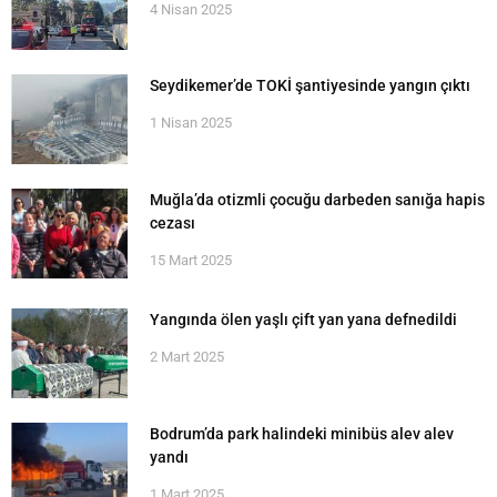
4 Nisan 2025
Seydikemer’de TOKİ şantiyesinde yangın çıktı
1 Nisan 2025
Muğla’da otizmli çocuğu darbeden sanığa hapis
cezası
15 Mart 2025
Yangında ölen yaşlı çift yan yana defnedildi
2 Mart 2025
Bodrum’da park halindeki minibüs alev alev
yandı
1 Mart 2025