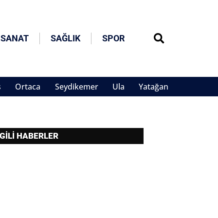
 SANAT
SAĞLIK
SPOR
s
Ortaca
Seydikemer
Ula
Yatağan
LGİLİ HABERLER