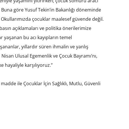
deniyle yaşamını yitirirken; çocuk sömürü aracı
 Buna göre Yusuf Tekin’in Bakanlığı döneminde
. Okullarımızda çocuklar maalesef güvende değil.
basın açıklamaları ve politika önerilerimize
dar yaşanan bu acı kayıpların temel
ananlar, yıllardır süren ihmalin ve yanlış
3 Nisan Ulusal Egemenlik ve Çocuk Bayramı’nı,
e hayaliyle karşılıyoruz.”
madde ile Çocuklar İçin Sağlıklı, Mutlu, Güvenli