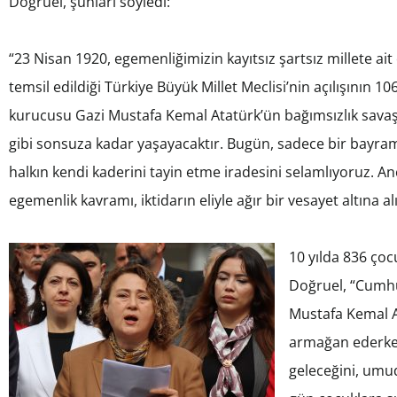
Doğruel, şunları söyledi:
“23 Nisan 1920, egemenliğimizin kayıtsız şartsız millete ait
temsil edildiği Türkiye Büyük Millet Meclisi’nin açılışının 1
kurucusu Gazi Mustafa Kemal Atatürk’ün bağımsızlık savaşı
gibi sonsuza kadar yaşayacaktır. Bugün, sadece bir bayram
halkın kendi kaderini tayin etme iradesini selamlıyoruz. Anc
egemenlik kavramı, iktidarın eliyle ağır bir vesayet altına 
10 yılda 836 çocu
Doğruel, “Cumhu
Mustafa Kemal A
armağan ederken
geleceğini, umud