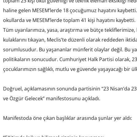
toplam 23 kişi okul güvenliği ve teknik eleman eksikliği ne
haline gelen MESEM’lerde 18 çocuğumuz hayatını kaybetti.
okullarda ve MESEM’lerde toplam 41 kişi hayatını kaybetti
Tüm uyarılarımıza, yasa, araştırma ve bütçe tekliflerimize, 
kulaklarını tıkayan, Meclis’te düzenli olarak reddeden ikti
sorumlusudur. Bu yaşananlar münferit olaylar değil. Bu yaş
politikaların sonucudur. Cumhuriyet Halk Partisi olarak, 2
çocuklarımızın sağlıklı, mutlu ve güvende yaşayacağı bir ülk
Doğruel, açıklamasının sonunda partisinin “23 Nisan’da 23 
ve Özgür Gelecek” manifestosunu açıkladı.
Manifestoda öne çıkan başlıklar arasında şunlar yer aldı: