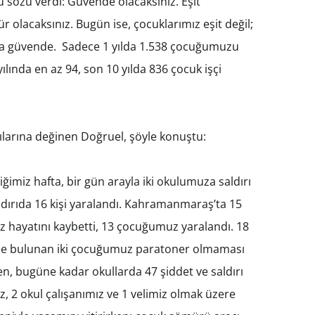
 sözü verdi: Güvende olacaksınız. Eşit
ür olacaksınız. Bugün ise, çocuklarımız eşit değil;
lda güvende. Sadece 1 yılda 1.538 çocuğumuzu
lında en az 94, son 10 yılda 836 çocuk işçi
ılarına değinen Doğruel, şöyle konuştu:
imiz hafta, bir gün arayla iki okulumuza saldırı
dırıda 16 kişi yaralandı. Kahramanmaraş’ta 15
z hayatını kaybetti, 13 çocuğumuz yaralandı. 18
nde bulunan iki çocuğumuz paratoner olmaması
’ten, bugüne kadar okullarda 47 şiddet ve saldırı
z, 2 okul çalışanımız ve 1 velimiz olmak üzere