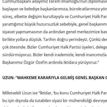
Cumhurbaşkanı adayımız Ekrem İmamoğlu’nun diplomasının 
başlayan ve belediye başkanlarımıza, bürokratlarımıza yön
süreç, elbette değişim kurultayıyla ve Cumhuriyet Halk Parti
yarattığımız büyük huzursuzluk sebebiyle, genel başkanımı
siyaset yapmamasının da ardından genel merkezimize bask
birlikte yollara düştük. Tarihin doğru yerindeyiz. Çünkü 
çok ötesinde. Bizler Cumhuriyet Halk Partisi üyeleri, delegel
sürdürmüyoruz. Bizler kendi irademizle, kendi inancımızl
Başkanımız Özgür Özel’in ardında iktidara yürüyoruz.”
UZUN: “MAHKEME KARARIYLA GELMİŞ GENEL BAŞKAN 
Milletvekili Uzun ise “İktidar, ‘bu konu Cumhuriyet Halk Par
bu işin dışında da tutabilen siyasi bir mühendisliği devreye