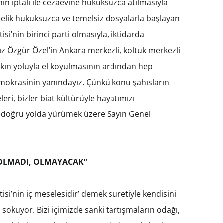
iptali ile cezaevine hukuksuzca atılmasıyla
elik hukuksuzca ve temelsiz dosyalarla başlayan
si’nin birinci parti olmasıyla, iktidarda
z Özgür Özel’in Ankara merkezli, koltuk merkezli
ın yoluyla el koyulmasının ardından hep
demokrasinin yanındayız. Çünkü konu şahısların
eri, bizler biat kültürüyle hayatımızı
a doğru yolda yürümek üzere Sayın Genel
OLMADI, OLMAYACAK”
tisi’nin iç meselesidir’ demek suretiyle kendisini
 sokuyor. Bizi içimizde sanki tartışmaların odağı,