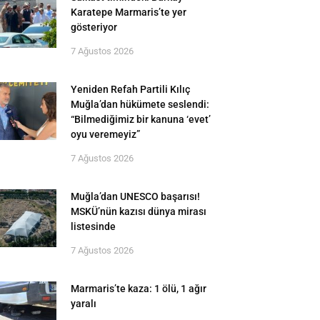
Karatepe Marmaris’te yer
gösteriyor
7 Ağustos 2026
Yeniden Refah Partili Kılıç
Muğla’dan hükümete seslendi:
“Bilmediğimiz bir kanuna ‘evet’
oyu veremeyiz”
7 Ağustos 2026
Muğla’dan UNESCO başarısı!
MSKÜ’nün kazısı dünya mirası
listesinde
7 Ağustos 2026
Marmaris’te kaza: 1 ölü, 1 ağır
yaralı