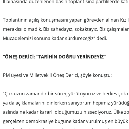
İl binasında düzenlenen basın toplantısına partililerde katıl
Toplantının açılış konuşmasını yapan görevden alınan Kızıl,
meraklısı olmadık. Biz sahadayız, sokaktayız. Biz çalışmala
Mücadelemizi sonuna kadar sürdüreceğiz” dedi.
“ÖNEŞ DERİCİ: “TARİHİN DOĞRU YERİNDEYİZ”
PM üyesi ve Milletvekili Öneş Derici, şöyle konuştu:
“Çok uzun zamandır bir süreç yürütüyoruz ve herkes çok m
ya da açıklamalarını dinlerken sanıyorum hepimiz yürüdü
aslında ne kadar kararlı olduğumuzu hissediyoruz. Ülke z
gerçekten demokrasiye bugüne kadar vurulmuş en büyük da