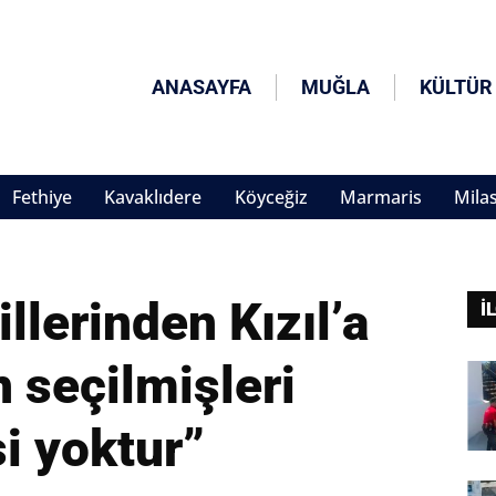
ANASAYFA
MUĞLA
KÜLTÜR
Fethiye
Kavaklıdere
Köyceğiz
Marmaris
Mila
lerinden Kızıl’a
İ
 seçilmişleri
i yoktur”