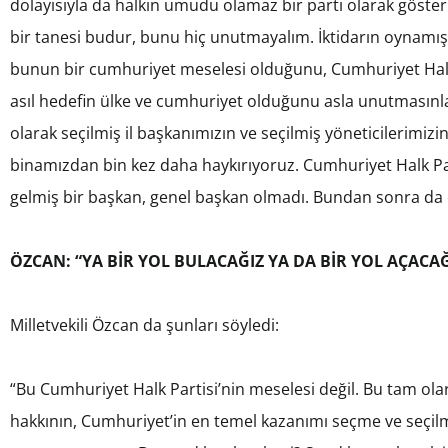
dolayısıyla da halkın umudu olamaz bir parti olarak göste
bir tanesi budur, bunu hiç unutmayalım. İktidarın oynamı
bunun bir cumhuriyet meselesi olduğunu, Cumhuriyet Halk P
asıl hedefin ülke ve cumhuriyet olduğunu asla unutmasınlar.
olarak seçilmiş il başkanımızın ve seçilmiş yöneticilerim
binamızdan bin kez daha haykırıyoruz. Cumhuriyet Halk P
gelmiş bir başkan, genel başkan olmadı. Bundan sonra da
ÖZCAN: “YA BİR YOL BULACAĞIZ YA DA BİR YOL AÇACAĞ
Milletvekili Özcan da şunları söyledi:
“Bu Cumhuriyet Halk Partisi’nin meselesi değil. Bu tam ol
hakkının, Cumhuriyet’in en temel kazanımı seçme ve seçil