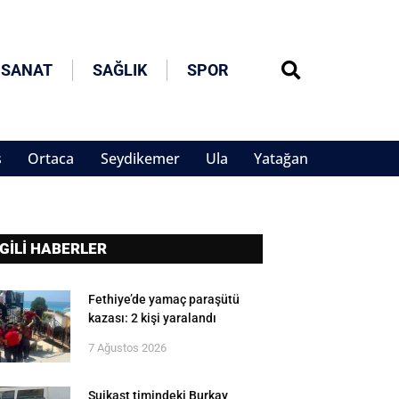
 SANAT
SAĞLIK
SPOR
s
Ortaca
Seydikemer
Ula
Yatağan
LGİLİ HABERLER
Fethiye’de yamaç paraşütü
kazası: 2 kişi yaralandı
7 Ağustos 2026
Suikast timindeki Burkay