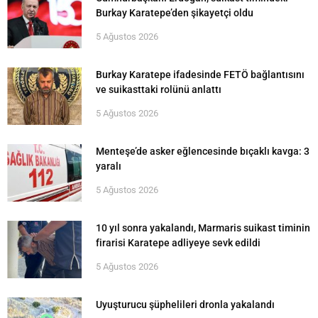
Burkay Karatepe’den şikayetçi oldu
5 Ağustos 2026
Burkay Karatepe ifadesinde FETÖ bağlantısını
ve suikasttaki rolünü anlattı
5 Ağustos 2026
Menteşe’de asker eğlencesinde bıçaklı kavga: 3
yaralı
5 Ağustos 2026
10 yıl sonra yakalandı, Marmaris suikast timinin
firarisi Karatepe adliyeye sevk edildi
5 Ağustos 2026
Uyuşturucu şüphelileri dronla yakalandı