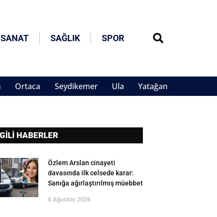
 SANAT
SAĞLIK
SPOR
s
Ortaca
Seydikemer
Ula
Yatağan
LGİLİ HABERLER
Özlem Arslan cinayeti
davasında ilk celsede karar:
Sanığa ağırlaştırılmış müebbet
6 Ağustos 2026