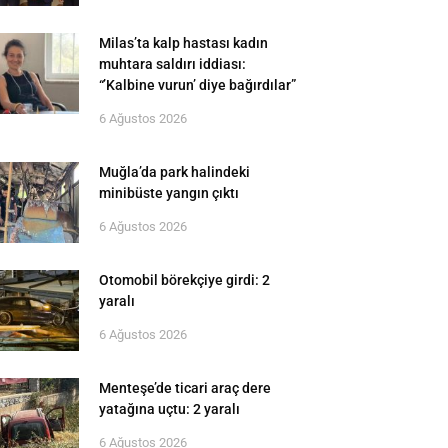
Milas’ta kalp hastası kadın
muhtara saldırı iddiası:
“’Kalbine vurun’ diye bağırdılar”
6 Ağustos 2026
Muğla’da park halindeki
minibüste yangın çıktı
6 Ağustos 2026
Otomobil börekçiye girdi: 2
yaralı
6 Ağustos 2026
Menteşe’de ticari araç dere
yatağına uçtu: 2 yaralı
6 Ağustos 2026