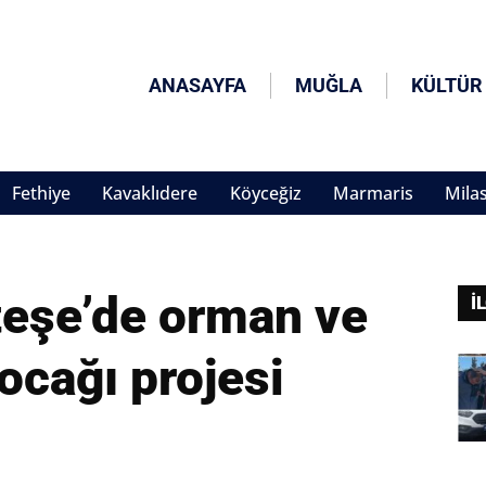
ANASAYFA
MUĞLA
KÜLTÜR
Fethiye
Kavaklıdere
Köyceğiz
Marmaris
Mila
eşe’de orman ve
İ
ocağı projesi