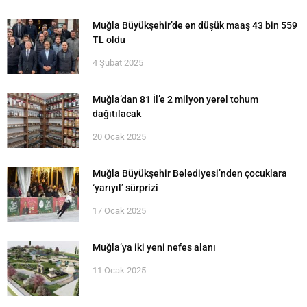
Muğla Büyükşehir’de en düşük maaş 43 bin 559
TL oldu
4 Şubat 2025
Muğla’dan 81 İl’e 2 milyon yerel tohum
dağıtılacak
20 Ocak 2025
Muğla Büyükşehir Belediyesi’nden çocuklara
‘yarıyıl’ sürprizi
17 Ocak 2025
Muğla’ya iki yeni nefes alanı
11 Ocak 2025