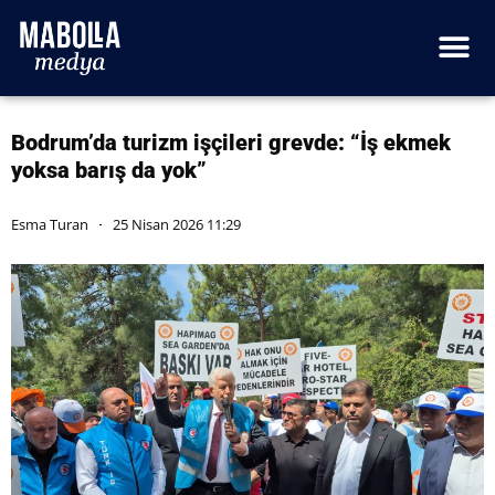
Bodrum’da turizm işçileri grevde: “İş ekmek
yoksa barış da yok”
Esma Turan
25 Nisan 2026 11:29