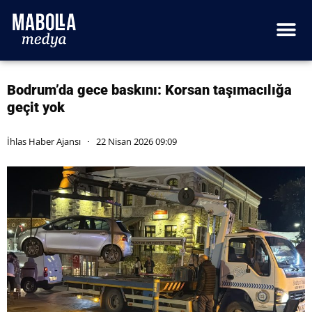
Bodrum’da gece baskını: Korsan taşımacılığa
geçit yok
İhlas Haber Ajansı
22 Nisan 2026 09:09