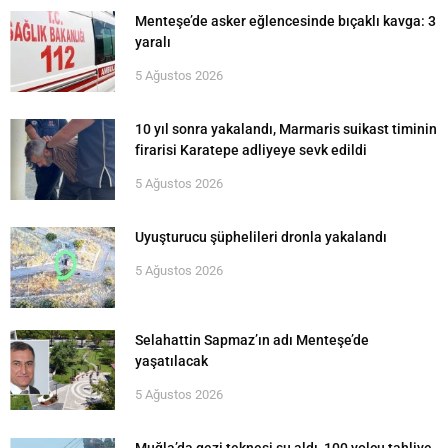
Menteşe’de asker eğlencesinde bıçaklı kavga: 3
yaralı
5 Ağustos 2026
10 yıl sonra yakalandı, Marmaris suikast timinin
firarisi Karatepe adliyeye sevk edildi
5 Ağustos 2026
Uyuşturucu şüphelileri dronla yakalandı
5 Ağustos 2026
Selahattin Sapmaz’ın adı Menteşe’de
yaşatılacak
5 Ağustos 2026
Muğla’da gezi teknesi su aldı, 100 yolcu tahliye