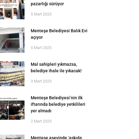
pazarlığı sürüyor
5 Mart 2025
Menteşe Belediyesi Balık Evi
açıyor
5 Mart 2025
Mal sahipleri yıkmazsa,
belediye ihale ile yıkacak!
3 Mart 2025
Menteşe Belediyesi’nin ilk
iftarında belediye yetkilileri
yer almadı
2 Mart 2025
Menteşe aşevinde ‘askıda