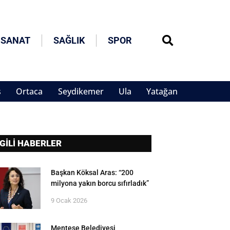
 SANAT
SAĞLIK
SPOR
s
Ortaca
Seydikemer
Ula
Yatağan
LGİLİ HABERLER
Başkan Köksal Aras: “200
milyona yakın borcu sıfırladık”
9 Ocak 2026
Menteşe Belediyesi