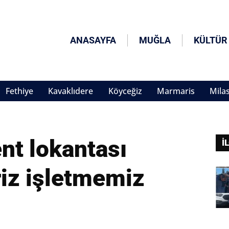
ANASAYFA
MUĞLA
KÜLTÜR
Fethiye
Kavaklıdere
Köyceğiz
Marmaris
Mila
nt lokantası
İ
riz işletmemiz