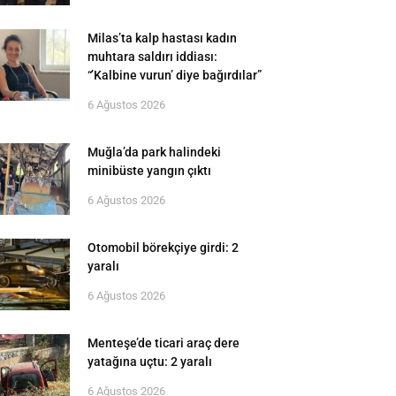
Milas’ta kalp hastası kadın
muhtara saldırı iddiası:
“’Kalbine vurun’ diye bağırdılar”
6 Ağustos 2026
Muğla’da park halindeki
minibüste yangın çıktı
6 Ağustos 2026
Otomobil börekçiye girdi: 2
yaralı
6 Ağustos 2026
Menteşe’de ticari araç dere
yatağına uçtu: 2 yaralı
6 Ağustos 2026