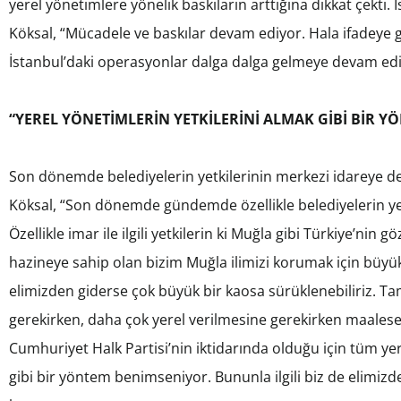
yerel yönetimlere yönelik baskıların arttığına dikkat çekti
Köksal, “Mücadele ve baskılar devam ediyor. Hala ifadeye g
İstanbul’daki operasyonlar dalga dalga gelmeye devam edi
“YEREL YÖNETİMLERİN YETKİLERİNİ ALMAK GİBİ BİR 
Son dönemde belediyelerin yetkilerinin merkezi idareye
Köksal, “Son dönemde gündemde özellikle belediyelerin ye
Özellikle imar ile ilgili yetkilerin ki Muğla gibi Türkiye’nin 
hazineye sahip olan bizim Muğla ilimizi korumak için büyük
elimizden giderse çok büyük bir kaosa sürüklenebiliriz. Ta
gerekirken, daha çok yerel verilmesine gerekirken maalesef 
Cumhuriyet Halk Partisi’nin iktidarında olduğu için tüm yere
gibi bir yöntem benimseniyor. Bununla ilgili biz de elimiz