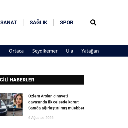
 SANAT
SAĞLIK
SPOR
s
Ortaca
Seydikemer
Ula
Yatağan
LGİLİ HABERLER
Özlem Arslan cinayeti
davasında ilk celsede karar:
Sanığa ağırlaştırılmış müebbet
6 Ağustos 2026