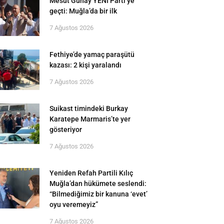
Mesut Günay YENİ Parti’ye
geçti: Muğla’da bir ilk
7 Ağustos 2026
Fethiye’de yamaç paraşütü
kazası: 2 kişi yaralandı
7 Ağustos 2026
Suikast timindeki Burkay
Karatepe Marmaris’te yer
gösteriyor
7 Ağustos 2026
Yeniden Refah Partili Kılıç
Muğla’dan hükümete seslendi:
“Bilmediğimiz bir kanuna ‘evet’
oyu veremeyiz”
7 Ağustos 2026