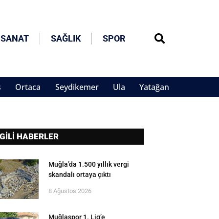
 SANAT
SAĞLIK
SPOR
s
Ortaca
Seydikemer
Ula
Yatağan
LGİLİ HABERLER
Muğla’da 1.500 yıllık vergi
skandalı ortaya çıktı
8 Ağustos 2026
Muğlaspor 1. Lig’e