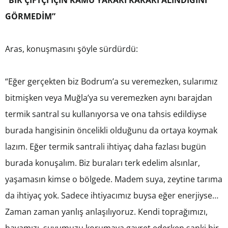
“BİR ÇİFTÇİ İÇİN KAMU YARARI KARARI ALINDIĞINI
GÖRMEDİM”
Aras, konuşmasını şöyle sürdürdü:
“Eğer gerçekten biz Bodrum’a su veremezken, sularımız
bitmişken veya Muğla’ya su veremezken aynı barajdan
termik santral su kullanıyorsa ve ona tahsis edildiyse
burada hangisinin öncelikli olduğunu da ortaya koymak
lazım. Eğer termik santrali ihtiyaç daha fazlası bugün
burada konuşalım. Biz buraları terk edelim alsınlar,
yaşamasın kimse o bölgede. Madem suya, zeytine tarıma
da ihtiyaç yok. Sadece ihtiyacımız buysa eğer enerjiyse…
Zaman zaman yanlış anlaşılıyoruz. Kendi toprağımızı,