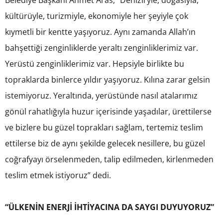
Belediye Başkanı Ahmet Aras, “Denizli’yle, doğasıyla,
kültürüyle, turizmiyle, ekonomiyle her şeyiyle çok
kıymetli bir kentte yaşıyoruz. Aynı zamanda Allah’ın
bahşettiği zenginliklerde yeraltı zenginliklerimiz var.
Yerüstü zenginliklerimiz var. Hepsiyle birlikte bu
topraklarda binlerce yıldır yaşıyoruz. Kılına zarar gelsin
istemiyoruz. Yeraltında, yerüstünde nasıl atalarımız
gönül rahatlığıyla huzur içerisinde yaşadılar, ürettilerse
ve bizlere bu güzel toprakları sağlam, tertemiz teslim
ettilerse biz de aynı şekilde gelecek nesillere, bu güzel
coğrafyayı örselenmeden, talip edilmeden, kirlenmeden
teslim etmek istiyoruz” dedi.
“ÜLKENİN ENERJİ İHTİYACINA DA SAYGI DUYUYORUZ”