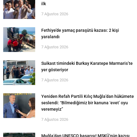
ilk
7 Ağustos 2026
Fethiye’de yamaç paraşütü kazası: 2 kişi
yaralandı
7 Ağustos 2026
Suikast timindeki Burkay Karatepe Marmaris’te
yer gösteriyor
7 Ağustos 2026
Yeniden Refah Partili Kılıç Muğla’dan hükümete
seslendi: “Bilmediğimiz bir kanuna ‘evet’ oyu
veremeyiz”
7 Ağustos 2026
Muğla’dan UNESCO başarısı! MSKÜ’nün kazısı