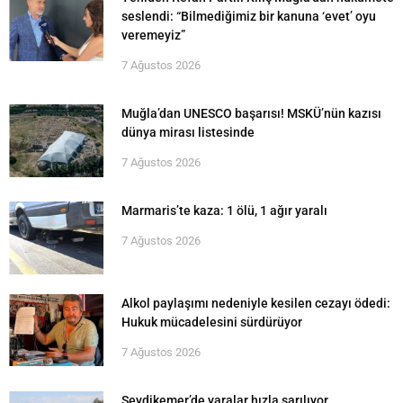
seslendi: “Bilmediğimiz bir kanuna ‘evet’ oyu
veremeyiz”
7 Ağustos 2026
Muğla’dan UNESCO başarısı! MSKÜ’nün kazısı
dünya mirası listesinde
7 Ağustos 2026
Marmaris’te kaza: 1 ölü, 1 ağır yaralı
7 Ağustos 2026
Alkol paylaşımı nedeniyle kesilen cezayı ödedi:
Hukuk mücadelesini sürdürüyor
7 Ağustos 2026
Seydikemer’de yaralar hızla sarılıyor