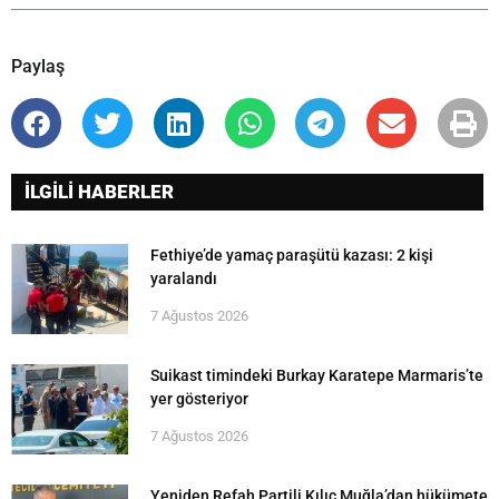
Paylaş
İLGİLİ HABERLER
Fethiye’de yamaç paraşütü kazası: 2 kişi
yaralandı
7 Ağustos 2026
Suikast timindeki Burkay Karatepe Marmaris’te
yer gösteriyor
7 Ağustos 2026
Yeniden Refah Partili Kılıç Muğla’dan hükümete