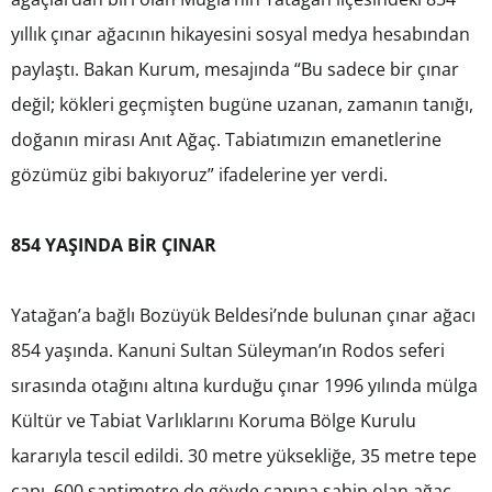
yıllık çınar ağacının hikayesini sosyal medya hesabından
paylaştı. Bakan Kurum, mesajında “Bu sadece bir çınar
değil; kökleri geçmişten bugüne uzanan, zamanın tanığı,
doğanın mirası Anıt Ağaç. Tabiatımızın emanetlerine
gözümüz gibi bakıyoruz” ifadelerine yer verdi.
854 YAŞINDA BİR ÇINAR
Yatağan’a bağlı Bozüyük Beldesi’nde bulunan çınar ağacı
854 yaşında. Kanuni Sultan Süleyman’ın Rodos seferi
sırasında otağını altına kurduğu çınar 1996 yılında mülga
Kültür ve Tabiat Varlıklarını Koruma Bölge Kurulu
kararıyla tescil edildi. 30 metre yüksekliğe, 35 metre tepe
çapı, 600 santimetre de gövde çapına sahip olan ağaç