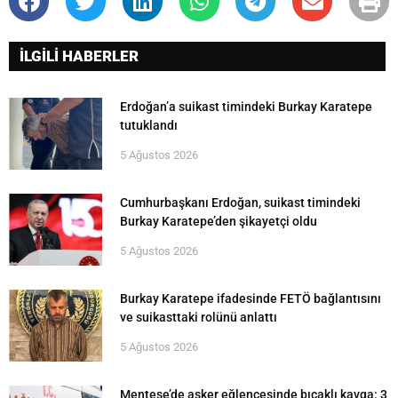
İLGİLİ HABERLER
Erdoğan’a suikast timindeki Burkay Karatepe
tutuklandı
5 Ağustos 2026
Cumhurbaşkanı Erdoğan, suikast timindeki
Burkay Karatepe’den şikayetçi oldu
5 Ağustos 2026
Burkay Karatepe ifadesinde FETÖ bağlantısını
ve suikasttaki rolünü anlattı
5 Ağustos 2026
Menteşe’de asker eğlencesinde bıçaklı kavga: 3