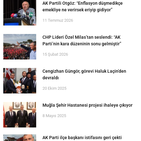
AK Partili Otgöz: “Enflasyon düşmedikçe
emekliye ne verirsek eriyip gidiyor”
11 Temmuz 2026
CHP Lideri Özel Milas’tan seslendi: “AK
Parti’nin kara düzeninin sonu gelmiştir”
15 Şubat 2026
Cengizhan Güngör, görevi Haluk Laçin’den
devraldı
20 Ekim 2025
Muğla Şehir Hastanesi projesi ihaleye çıkıyor
8 Mayıs 2025
AK Parti ilçe başkanı istifasını geri çekti