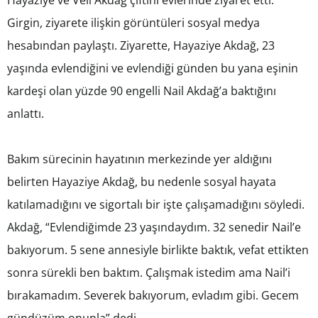
Hayaziye ve Veli Akdağ çiftini evlerinde ziyaret etti.
Girgin, ziyarete ilişkin görüntüleri sosyal medya
hesabından paylaştı. Ziyarette, Hayaziye Akdağ, 23
yaşında evlendiğini ve evlendiği günden bu yana eşinin
kardeşi olan yüzde 90 engelli Nail Akdağ’a baktığını
anlattı.
Bakım sürecinin hayatının merkezinde yer aldığını
belirten Hayaziye Akdağ, bu nedenle sosyal hayata
katılamadığını ve sigortalı bir işte çalışamadığını söyledi.
Akdağ, “Evlendiğimde 23 yaşındaydım. 32 senedir Nail’e
bakıyorum. 5 sene annesiyle birlikte baktık, vefat ettikten
sonra sürekli ben baktım. Çalışmak istedim ama Nail’i
bırakamadım. Severek bakıyorum, evladım gibi. Gecem